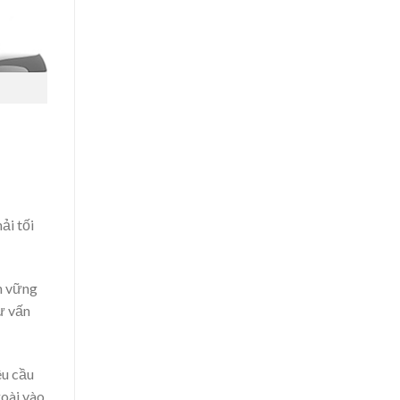
ải tối
n vững
ư vấn
êu cầu
goài vào