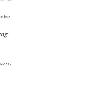
ng hóa
ưng
iúp xây