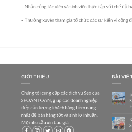
– Nhận cộng tác viên và sinh viên thực tập với chế độ 
– Thường xuyên tham gia tổ chức các sự kiện vì cộng 
GIỚI THIỆU
BÀI VIẾ
Chúng tôi cung cấp các dịch vụ Seo của
K
SEOANTOAN, giúp các doanh nghiệp
S
tiếp cận lượng khách hàng tiềm năng
nhất để bán hàng tốt và sinh lợi nhuận.
K
Mọi nhu cầu xin báo giá
S