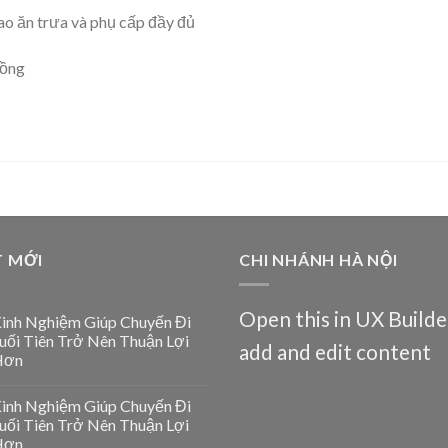
bao ăn trưa và phụ cấp đầy đủ
đồng
T MỚI
CHI NHÁNH HÀ NỘI
Open this in UX Builde
inh Nghiệm Giúp Chuyến Đi
uối Tiên Trở Nên Thuận Lợi
add and edit content
Hơn
inh Nghiệm Giúp Chuyến Đi
uối Tiên Trở Nên Thuận Lợi
Hơn