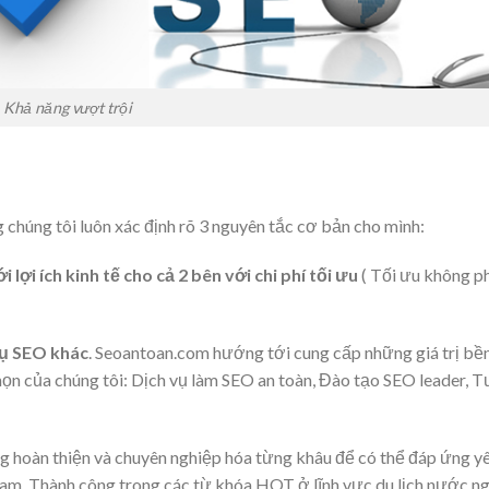
Khả năng vượt trội
chúng tôi luôn xác định rõ 3 nguyên tắc cơ bản cho mình:
 lợi ích kinh tế cho cả 2 bên với chi phí tối ưu
( Tối ưu không ph
vụ SEO khác
. Seoantoan.com hướng tới cung cấp những giá trị bề
nhọn của chúng tôi: Dịch vụ làm SEO an toàn, Đào tạo SEO leader, T
ung hoàn thiện và chuyên nghiệp hóa từng khâu để có thể đáp ứng y
Nam. Thành công trong các từ khóa HOT ở lĩnh vực du lịch nước n