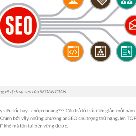
ung về dịch vụ seo của SEOANTOAN
y siêu tốc hay…chớp nhoáng??? Câu trả lời rất đơn giản, một năm
n. Chính bởi vậy, những phương án SEO chú trọng thứ hạng, lên TO
hì” khó mà tồn tại bền vững được.