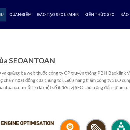
ỆU
QUAN ĐIỂM
ĐÀO TẠO SEO LEADER
KIẾN THỨC SEO
BÁO 
eo của SEOANTOAN
O và quảng bá web thuộc công ty CP truyền thông PBN Backlink V
g châm họat động của chúng tôi. Giữa hàng trăm công ty SEO cun
oantoan.com nổi lên là một số ít đơn vị SEO chú trọng đến sự an toà