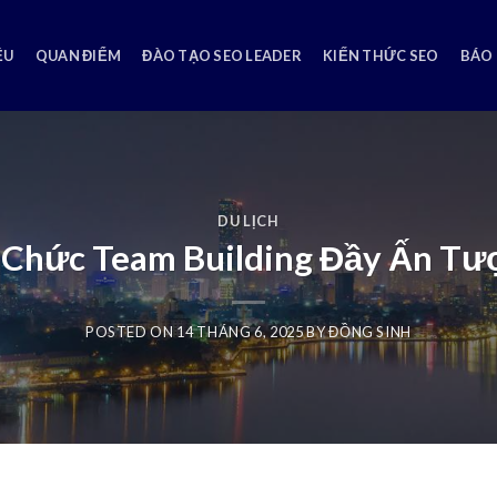
ỆU
QUAN ĐIỂM
ĐÀO TẠO SEO LEADER
KIẾN THỨC SEO
BÁO 
DU LỊCH
 Chức Team Building Đầy Ấn Tư
POSTED ON
14 THÁNG 6, 2025
BY
ĐỒNG SINH