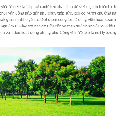
ên Yên Sở là “lá phổi xanh” lớn nhất Thủ đô với diện tích lên tới
ò chơi vận động hấp dẫn như chạy tiếp sức, kéo co, vượt chướng ng
yak giữa mặt hồ yên ả. Một điểm cộng lớn là công viên hoàn toàn 
ải nghiệm tại đây trở nên dễ tiếp cận và thân thiện hơn với mọi đối
 đủ và nhiều hoạt động phong phú, Công viên Yên Sở là nơi lý tưởn