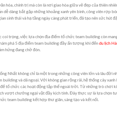
ăn hóa, chính trị mà còn là nơi giao hòa giữa vẻ đẹp của thiên nhiê
ẫn dễ dàng bắt gặp những khoảng xanh yên bình, công viên rợp bó
n sinh thái và hạ tầng ngày càng phát triển, đã tạo nên sức hút đ
coi trọng, việc lựa chọn địa điểm tổ chức team building còn mang
khám phá 5 địa điểm team building đầy ấn tượng khi đến
du lịch H
cảm hứng đang chờ đón.
ng Nhất không chỉ là một trong những công viên lớn và lâu đời n
 building và dã ngoại. Với không gian rộng rãi, hệ thống cây xanh
để tổ chức các hoạt động tập thể ngoài trời. Từ những trò chơi k
ch vượt chướng ngại vật đầy kịch tính. Đây thực sự là lựa chọn tu
ức team building kết hợp thư giãn, sáng tạo và kết nối.