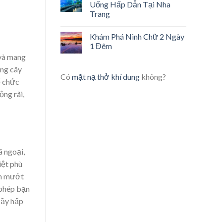
Uống Hấp Dẫn Tại Nha
Trang
Khám Phá Ninh Chữ 2 Ngày
1 Đêm
 và mang
ống cây
Có
mặt nạ thở khí dung
không?
ổ chức
ộng rãi,
 ngoại,
iệt phù
nh mướt
 phép bạn
đầy hấp