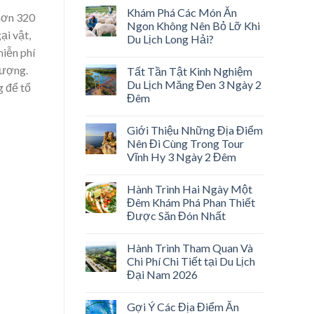
Khám Phá Các Món Ăn
 hơn 320
Ngon Không Nên Bỏ Lỡ Khi
ại vật,
Du Lịch Long Hải?
miễn phí
 tượng.
Tất Tần Tật Kinh Nghiệm
Du Lịch Măng Đen 3 Ngày 2
g để tổ
Đêm
Giới Thiệu Những Địa Điểm
Nên Đi Cùng Trong Tour
Vĩnh Hy 3 Ngày 2 Đêm
Hành Trình Hai Ngày Một
Đêm Khám Phá Phan Thiết
Được Săn Đón Nhất
Hành Trình Tham Quan Và
Chi Phí Chi Tiết tại Du Lịch
Đại Nam 2026
Gợi Ý Các Địa Điểm Ăn