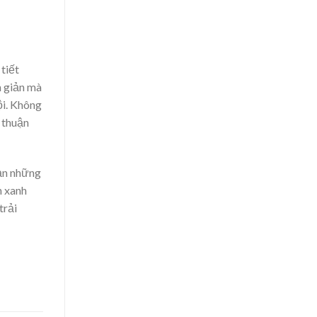
tiết
n giản mà
ội. Không
 thuận
ạn những
n xanh
trải