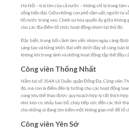
Hà Nội – trái tim của cả nước – không chỉ là trung tâm v
sống hiện đại. Giữa những con phố sầm uất, người ta v
hồ nước trong veo. Chính sự hòa quyện ấy giữa không gia
cho các địa điểm tổ chức hoạt động nhóm tại thủ đô.
Đặc biệt, trong bối cảnh làm việc nhóm ngày càng được 
sáng tạo và hứng khởi. Bài viết dưới đây sẽ cùng bạn 
không khí trong lành và những hoạt động tập thể đầy 
Công viên Thống Nhất
Nằm tại số 354A Lê Duẩn, quận Đống Đa, Công viên Thố
đô, mà còn là điểm đến lý tưởng cho các hoạt động team
cùng khu thể thao được quy hoạch hợp lý rất thích hợp 
như kéo co, nhảy bao bố, chạy tiếp sức đến các thử thá
cho những ai đang tìm kiếm một không gian mở để tổ ch
Công viên Yên Sở