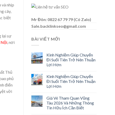
n và nhịp
ng cây,
ặc biệt
Mr Đôn: 0822 67 79 79 (Có Zalo)
Sale.backlinkseo@gmail.com
 lại sự
BÀI VIẾT MỚI
à Nội
, nơi
Kinh Nghiệm Giúp Chuyến
Đi Suối Tiên Trở Nên Thuận
Lợi Hơn
hất Thủ
Kinh Nghiệm Giúp Chuyến
 bao phủ
Đi Suối Tiên Trở Nên Thuận
inh điển
Lợi Hơn
yệt vời
Giá Vé Tham Quan Vũng
Tàu 2026 Và Những Thông
Tin Hữu Ích Cần Biết