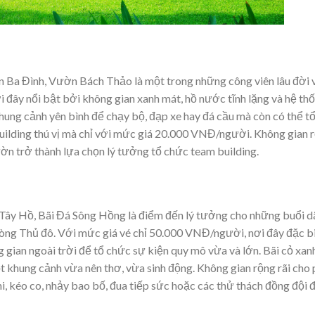
Ba Đình, Vườn Bách Thảo là một trong những công viên lâu đời
i đây nổi bật bởi không gian xanh mát, hồ nước tĩnh lặng và hệ th
hung cảnh yên bình để chạy bộ, đạp xe hay đá cầu mà còn có thể t
uilding thú vị mà chỉ với mức giá 20.000 VNĐ/người. Không gian r
ờn trở thành lựa chọn lý tưởng tổ chức team building.
ây Hồ, Bãi Đá Sông Hồng là điểm đến lý tưởng cho những buổi dã
lòng Thủ đô. Với mức giá vé chỉ 50.000 VNĐ/người, nơi đây đặc b
 gian ngoài trời để tổ chức sự kiện quy mô vừa và lớn. Bãi cỏ xa
 khung cảnh vừa nên thơ, vừa sinh động. Không gian rộng rãi cho
i, kéo co, nhảy bao bố, đua tiếp sức hoặc các thử thách đồng đội 