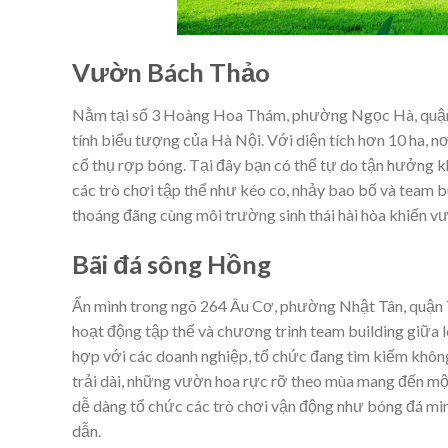
Vườn Bách Thảo
Nằm tại số 3 Hoàng Hoa Thám, phường Ngọc Hà, quận 
tính biểu tượng của Hà Nội. Với diện tích hơn 10 ha, nơ
cổ thụ rợp bóng. Tại đây bạn có thể tự do tận hưởng k
các trò chơi tập thể như kéo co, nhảy bao bố và team b
thoáng đãng cùng môi trường sinh thái hài hòa khiến vư
Bãi đá sông Hồng
Ẩn mình trong ngõ 264 Âu Cơ, phường Nhật Tân, quận T
hoạt động tập thể và chương trình team building giữa 
hợp với các doanh nghiệp, tổ chức đang tìm kiếm không
trải dài, những vườn hoa rực rỡ theo mùa mang đến một
dễ dàng tổ chức các trò chơi vận động như bóng đá min
dẫn.