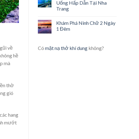
Uống Hấp Dẫn Tại Nha
Trang
Khám Phá Ninh Chữ 2 Ngày
1 Đêm
gũi về
Có
mặt nạ thở khí dung
không?
 không hề
ấp mà
đền thờ
ồng gió
 các hang
anh mướt