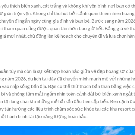
yêu thích biển xanh, cát trắng và không khí yên bình, nơi bạn có 
 giãn trọn vẹn. Không chỉ thu hút bởi cảnh quan thiên nhiên hoang
chuyến đi ngắn ngày cùng gia đình và bạn bè. Bước sang năm 2026
 phí tham quan cũng được quan tâm hơn bao giờ hết. Bảng giá vé t
á mới nhất, chủ động lên kế hoạch cho chuyến đi và lựa chọn hành
uần túy mà còn là sự kết hợp hoàn hảo giữa vẻ đẹp hoang sơ của 
sang năm 2026, du lịch tại đây đã chuyển mình mạnh mẽ với những 
h vào nhịp sống bản địa. Bạn có thể thử thách bản thân bằng việc c
bí và phóng tầm mắt ngắm nhìn toàn cảnh dải bờ biển xanh ngắt 
 tại làng chài khi những mẻ hải sản đầu tiên cập bến. Bên cạnh đó
ay tận hưởng các liệu trình chăm sóc sức khỏe tại các khu resort 
 một hành trình tái tạo năng lượng hoàn hảo.