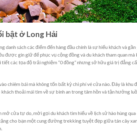
i bật ở Long Hải
ng danh sách các điểm đến hàng đầu chính là sự hiếu khách và gần 
 đều được gìn giữ để phục vụ cộng đồng và du khách tham quan mà
i tiết các tọa độ trải nghiệm “0 đồng” nhưng sở hữu giá trị đẳng c
 vào chiêm bái mà không tốn bất kỳ chi phí vé cửa nào. Đây là khu 
 khách thoải mái tìm về sự bình an trong tâm hồn và tận hưởng lu
 mở cửa tự do, mời gọi du khách tìm hiểu về lịch sử hào hùng qua
òn tặng cho bạn một cung đường trekking tuyệt đẹp giữa tán cây x
n.