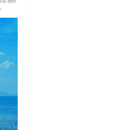
 các đơn
.