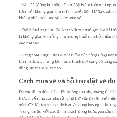
+ Mộ Cô (Cùng hệ thống Dinh Cô): Nằm trên một ngọn đồ
bạn một không gian thanh tịnh tuyệt đối. Từ đây, bạn 
không phải bận tâm về việc mua vé.
+ Bãi biển Long Hải: Du khách được trải nghiệm bãi tắm
là không gian lý tưởng cho những buổi dạo bộ chiều tà
vào bãi nào.
+ Làng chài Long Hải: Là một điểm đến cộng đồng nên n
bạn sẽ được chứng kiến bức tranh đời sống vô cùng s
đồng phí tham quan nào.
Cách mua vé và hỗ trợ đặt vé du
Dù các điểm đến chính đều không thu phí, nhưng để hành
trực tuyến cho các nhu cầu phụ trợ vốn đã rất phổ biế
minh để đặt trước các dịch vụ ăn uống hay nghỉ dưỡng 
Trong khi đó, với các đoàn khách đông hoặc yêu cầu thiết