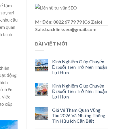
thể tạm
 sơ, nơi
, nhu cầu
Mr Đôn: 0822 67 79 79 (Có Zalo)
ham quan
Sale.backlinkseo@gmail.com
 trình
BÀI VIẾT MỚI
Kinh Nghiệm Giúp Chuyến
Đi Suối Tiên Trở Nên Thuận
thiên
Lợi Hơn
hoạt động
hinh
Kinh Nghiệm Giúp Chuyến
từ trên
Đi Suối Tiên Trở Nên Thuận
, việc
Lợi Hơn
cao cấp
Giá Vé Tham Quan Vũng
Tàu 2026 Và Những Thông
Tin Hữu Ích Cần Biết