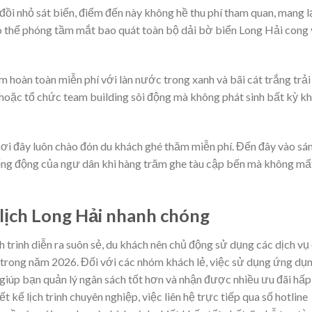
i nhỏ sát biển, điểm đến này không hề thu phí tham quan, mang l
có thể phóng tầm mắt bao quát toàn bộ dải bờ biển Long Hải cong
 hoàn toàn miễn phí với làn nước trong xanh và bãi cát trắng trải
 hoặc tổ chức team building sôi động mà không phát sinh bất kỳ k
ơi đây luôn chào đón du khách ghé thăm miễn phí. Đến đây vào sá
ống động của ngư dân khi hàng trăm ghe tàu cập bến mà không mấ
 lịch Long Hải nhanh chóng
 trình diễn ra suôn sẻ, du khách nên chủ động sử dụng các dịch vụ
n trong năm 2026. Đối với các nhóm khách lẻ, việc sử dụng ứng dụ
giúp bạn quản lý ngân sách tốt hơn và nhận được nhiều ưu đãi hấp
 kế lịch trình chuyên nghiệp, việc liên hệ trực tiếp qua số hotline