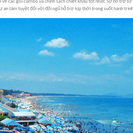
 về các gói combo và chính sách chiết khấu tốt nhất. Sự hỗ trợ từ
ự an tâm tuyệt đối với đội ngũ hỗ trợ kịp thời trong suốt hành trình