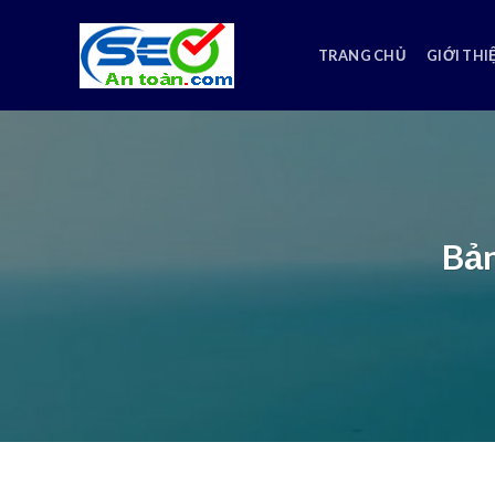
Skip
to
TRANG CHỦ
GIỚI THI
content
Bản