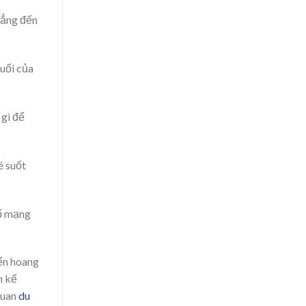
thẳng đến
tuổi của
 gì để
é suốt
cố mạng
ển hoang
n kế
quan
du