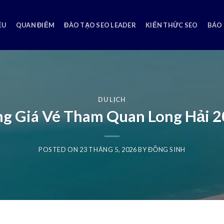
ỆU
QUAN ĐIỂM
ĐÀO TẠO SEO LEADER
KIẾN THỨC SEO
BÁO 
DU LỊCH
g Giá Vé Tham Quan Long Hải 
POSTED ON
23 THÁNG 5, 2026
BY
ĐỒNG SINH