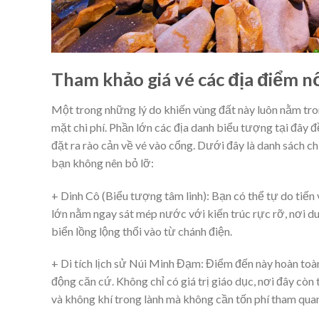
Tham khảo giá vé các địa điểm nổ
Một trong những lý do khiến vùng đất này luôn nằm tro
mặt chi phí. Phần lớn các địa danh biểu tượng tại đây
đặt ra rào cản về vé vào cổng. Dưới đây là danh sách ch
bạn không nên bỏ lỡ:
+ Dinh Cô (Biểu tượng tâm linh): Bạn có thể tự do tiến
lớn nằm ngay sát mép nước với kiến trúc rực rỡ, nơi du
biển lồng lộng thổi vào từ chánh điện.
+ Di tích lịch sử Núi Minh Đạm: Điểm đến này hoàn toàn
động căn cứ. Không chỉ có giá trị giáo dục, nơi đây c
và không khí trong lành mà không cần tốn phí tham qua