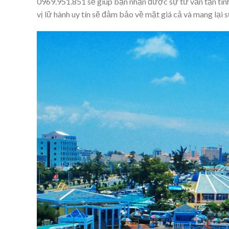
0969.951.851 sẽ giúp bạn nhận được sự tư vấn tận tình
vị lữ hành uy tín sẽ đảm bảo về mặt giá cả và mang lại s