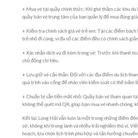
+ Mua vé tại quầy chính thức: Khi ghé thăm các khu du lị
quầy bán vé trung tâm của ban quản lý để mua đúng giá
+ Kiểm tra chính sách giá vé trẻ em: Tại các điểm bách 
trẻ nhỏ đi cùng, vì đa số các điểm đều có chính sách gi
+ Xác nhận dịch vụ đi kèm trong vé: Trước khi thanh to
chủ động chi tiêu.
+ Lưu giữ vé cẩn thận: Đối với các địa điểm du lịch th
quá trình vào cổng để nhân viên kiểm soát có thể bấm lỗ
+ Chuẩn bị sẵn tiền mặt nhỏ: Quầy bán vé tham quan tại
không thể quét mã QR, giúp bạn mua vé nhanh chóng, kh
Kết lại, Long Hải vẫn luôn là một trong những điểm đ
sơ, không khí trong lành và nhiều trải nghiệm thú vị. V
hoạch, lựa chọn lịch trình phù hợp và tận hưởng chuyế