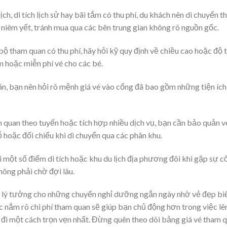
ch, di tích lịch sử hay bãi tắm có thu phí, du khách nên di chuyển 
 niêm yết, tránh mua qua các bên trung gian không rõ nguồn gốc.
bộ tham quan có thu phí, hãy hỏi kỹ quy định về chiều cao hoặc độ 
ảm hoặc miễn phí vé cho các bé.
án, bạn nên hỏi rõ mệnh giá vé vào cổng đã bao gồm những tiện ích
am quan theo tuyến hoặc tích hợp nhiều dịch vụ, bạn cần bảo quản v
 hoặc đối chiếu khi di chuyển qua các phân khu.
 một số điểm di tích hoặc khu du lịch địa phương đôi khi gặp sự 
ông phải chờ đợi lâu.
ến lý tưởng cho những chuyến nghỉ dưỡng ngắn ngày nhờ vẻ đẹp bi
iệc nắm rõ chi phí tham quan sẽ giúp bạn chủ động hơn trong việc lê
n đi một cách trọn vẹn nhất. Đừng quên theo dõi bảng giá vé tham 