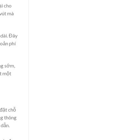
ại cho
 vút mà
 dài. Đây
hoản phí
ng sớm,
t một
 đặt chỗ
ng thông
 dẫn.