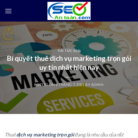
Skip
to
content
TIN TỨC SEO
Bí quyết thuê dịch vụ marketing trọn gói
uy tín nhất hiện nay
POSTED ON
2 THÁNG 7, 2021
BY
ADMIN
Thuê
dịch vụ marketing trọn gói
đang là nhu cầu của rất