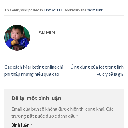
This entry was posted in
Tin tức SEO
. Bookmark the
permalink
.
ADMIN
Các cách Marketing online chi
Ứng dụng của iot trong lĩnh
phí thấp nhưng hiệu quả cao
vực y tế là gì?
Để lại một bình luận
Email của bạn sẽ không được hiển thị công khai.
Các
trường bắt buộc được đánh dấu
*
Bình luận
*