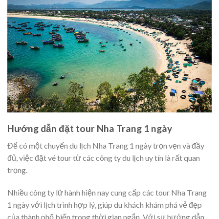
Hướng dẫn đặt tour Nha Trang 1 ngày
Để có một chuyến du lịch Nha Trang 1 ngày trọn vẹn và đầy
đủ, việc đặt vé tour từ các công ty du lịch uy tín là rất quan
trọng.
Nhiều công ty lữ hành hiện nay cung cấp các tour Nha Trang
1 ngày với lịch trình hợp lý, giúp du khách khám phá vẻ đẹp
của thành phố biển trong thời gian ngắn. Với sự hướng dẫn