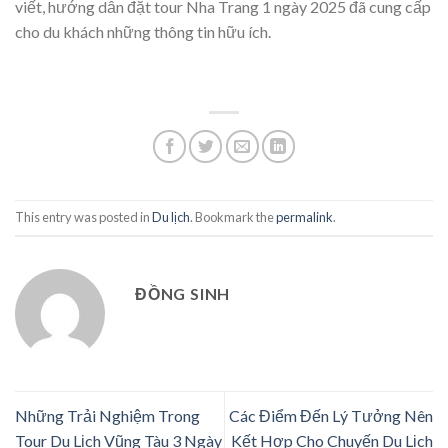
viết, hướng dẫn đặt tour Nha Trang 1 ngày 2025 đã cung cấp
cho du khách những thông tin hữu ích.
This entry was posted in
Du lịch
. Bookmark the
permalink
.
ĐỒNG SINH
Những Trải Nghiệm Trong
Các Điểm Đến Lý Tưởng Nên
Tour Du Lịch Vũng Tàu 3 Ngày
Kết Hợp Cho Chuyến Du Lịch