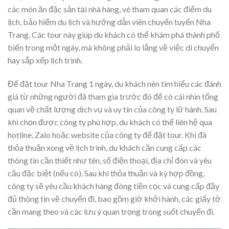
các món ăn đặc sản tại nhà hàng, vé tham quan các điểm du
lịch, bảo hiểm du lịch và hướng dẫn viên chuyến tuyến Nha
Trang. Các tour này giúp du khách có thể khám phá thành phố
biển trong một ngày, mà không phải lo lắng về việc di chuyển
hay sắp xếp lịch trình.
Để đặt tour Nha Trang 1 ngày, du khách nên tìm hiểu các đánh
giá từ những người đã tham gia trước đó để có cái nhìn tổng
quan về chất lượng dịch vụ và uy tín của công ty lữ hành. Sau
khi chọn được công ty phù hợp, du khách có thể liên hệ qua
hotline, Zalo hoặc website của công ty để đặt tour. Khi đã
thỏa thuận xong về lịch trình, du khách cần cung cấp các
thông tin cần thiết như tên, số điện thoại, địa chỉ đón và yêu
cầu đặc biệt (nếu có). Sau khi thỏa thuận và ký hợp đồng,
công ty sẽ yêu cầu khách hàng đóng tiền cọc và cung cấp đầy
đủ thông tin về chuyến đi, bao gồm giờ khởi hành, các giấy tờ
cần mang theo và các lưu ý quan trọng trong suốt chuyến đi.