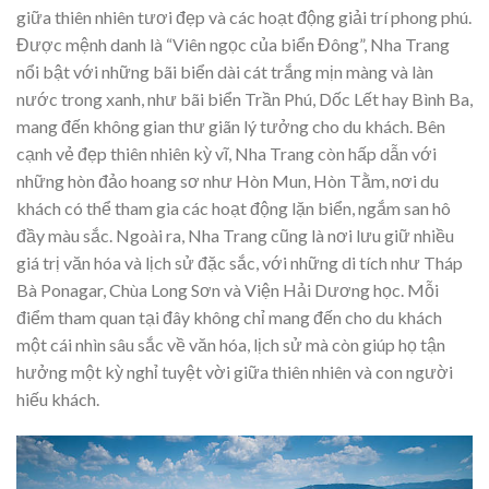
giữa thiên nhiên tươi đẹp và các hoạt động giải trí phong phú.
Được mệnh danh là “Viên ngọc của biển Đông”, Nha Trang
nổi bật với những bãi biển dài cát trắng mịn màng và làn
nước trong xanh, như bãi biển Trần Phú, Dốc Lết hay Bình Ba,
mang đến không gian thư giãn lý tưởng cho du khách. Bên
cạnh vẻ đẹp thiên nhiên kỳ vĩ, Nha Trang còn hấp dẫn với
những hòn đảo hoang sơ như Hòn Mun, Hòn Tằm, nơi du
khách có thể tham gia các hoạt động lặn biển, ngắm san hô
đầy màu sắc. Ngoài ra, Nha Trang cũng là nơi lưu giữ nhiều
giá trị văn hóa và lịch sử đặc sắc, với những di tích như Tháp
Bà Ponagar, Chùa Long Sơn và Viện Hải Dương học. Mỗi
điểm tham quan tại đây không chỉ mang đến cho du khách
một cái nhìn sâu sắc về văn hóa, lịch sử mà còn giúp họ tận
hưởng một kỳ nghỉ tuyệt vời giữa thiên nhiên và con người
hiếu khách.