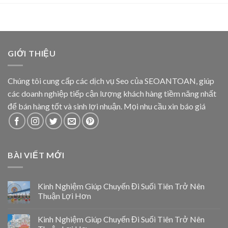
GIỚI THIỆU
Chúng tôi cung cấp các dịch vụ Seo của SEOANTOAN, giúp
các doanh nghiệp tiếp cận lượng khách hàng tiềm năng nhất
để bán hàng tốt và sinh lợi nhuận. Mọi nhu cầu xin báo giá
BÀI VIẾT MỚI
Kinh Nghiệm Giúp Chuyến Đi Suối Tiên Trở Nên
Thuận Lợi Hơn
Kinh Nghiệm Giúp Chuyến Đi Suối Tiên Trở Nên