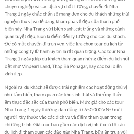
chuyên nghiệp và các dịch vụ chất lượng, chuyến đi Nha
Trang 1 ngày chắc chắn sẽ mang đến cho du khách những trải
nghiệm thú vị và dễ dàng khám phá vẻ đẹp của thành phố
biển này. Nha Trang với biển xanh, cát trắng và những cảnh
quan tuyệt đẹp, luôn là điểm đến lý tưởng cho các du khách.
Để có một chuyến đi trọn vẹn, việc lựa chọn tour du lịch từ
những công ty lữ hành uy tín là rất quan trọng. Các tour Nha
Trang 1 ngày giúp du khách tham quan những điểm du lịch nổi
bật như Vinpearl Land, Tháp Bà Ponagar, hay các bãi biển
xinh đẹp.
Ngoài ra, du khách sẽ được trải nghiệm các hoạt động thú vị
như tắm biển, tham quan các khu sinh thái và thưởng thức
ẩm thực đặc sắc của thành phố biển. Mức giá cho các tour
Nha Trang 1 ngày thường dao động từ 650.000 VNĐ mỗi
người, tùy thuộc vào các dịch vụ và điểm tham quan trong
chương trình. Giá tour bao gồm các dịch vụ như xe ô tô, tàu
du lịch đi tham quan các đảo gần Nha Trang, bữa ăn trưa với