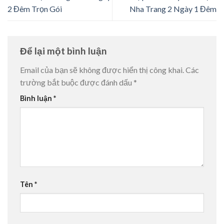
2 Đêm Trọn Gói
Nha Trang 2 Ngày 1 Đêm
Để lại một bình luận
Email của bạn sẽ không được hiển thị công khai.
Các
trường bắt buộc được đánh dấu
*
Bình luận
*
Tên
*