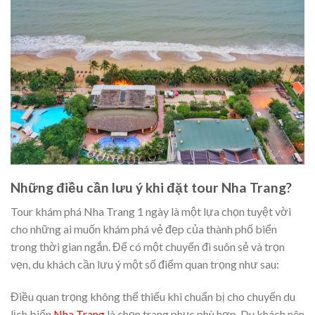
Những điều cần lưu ý khi đặt tour Nha Trang?
Tour khám phá Nha Trang 1 ngày là một lựa chọn tuyệt vời
cho những ai muốn khám phá vẻ đẹp của thành phố biển
trong thời gian ngắn. Để có một chuyến đi suôn sẻ và trọn
vẹn, du khách cần lưu ý một số điểm quan trọng như sau:
Điều quan trọng không thể thiếu khi chuẩn bị cho chuyến du
lịch biển
Nha Trang
là chọn trang phục phù hợp. Du khách nên