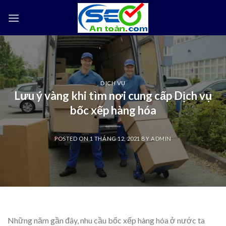
Skip
to
content
DỊCH VỤ
Lưu ý vàng khi tìm nơi cung cấp Dịch vụ
bốc xếp hàng hóa
POSTED ON
1 THÁNG 12, 2021
BY
ADMIN
Những năm gần đây, nhu cầu bốc xếp hàng hóa ở nước ta