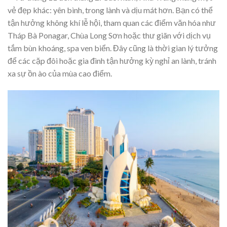
vẻ đẹp khác: yên bình, trong lành và dịu mát hơn. Bạn có thể
tận hưởng không khí lễ hội, tham quan các điểm văn hóa như
Tháp Bà Ponagar, Chùa Long Sơn hoặc thư giãn với dịch vụ
tắm bùn khoáng, spa ven biển. Đây cũng là thời gian lý tưởng
để các cặp đôi hoặc gia đình tận hưởng kỳ nghỉ an lành, tránh
xa sự ồn ào của mùa cao điểm.