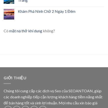
Trang
Khám Phá Ninh Chữ 2 Ngày 1 Đêm
Có
mặt nạ thở khí dung
không?
GIỚI THIỆU
Chúng tôi cung cấp các dịch vụ Seo của SEOANTOAN, giúp
các doanh nghiệp tiếp cận lượng khách hàng tiềm năng nhất
để bán hàng tốt và sinh lợi nhuận. Mọi nhu cầu xin báo giá