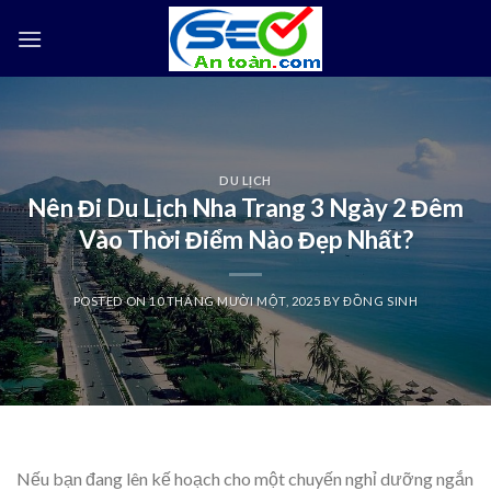
Skip
to
content
DU LỊCH
Nên Đi Du Lịch Nha Trang 3 Ngày 2 Đêm
Vào Thời Điểm Nào Đẹp Nhất?
POSTED ON
10 THÁNG MƯỜI MỘT, 2025
BY
ĐỒNG SINH
Nếu bạn đang lên kế hoạch cho một chuyến nghỉ dưỡng ngắn