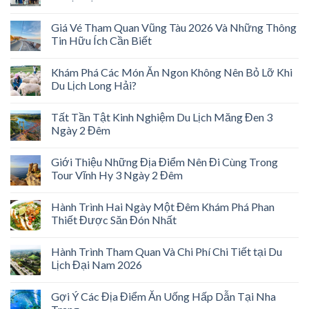
Giá Vé Tham Quan Vũng Tàu 2026 Và Những Thông
Tin Hữu Ích Cần Biết
Khám Phá Các Món Ăn Ngon Không Nên Bỏ Lỡ Khi
Du Lịch Long Hải?
Tất Tần Tật Kinh Nghiệm Du Lịch Măng Đen 3
Ngày 2 Đêm
Giới Thiệu Những Địa Điểm Nên Đi Cùng Trong
Tour Vĩnh Hy 3 Ngày 2 Đêm
Hành Trình Hai Ngày Một Đêm Khám Phá Phan
Thiết Được Săn Đón Nhất
Hành Trình Tham Quan Và Chi Phí Chi Tiết tại Du
Lịch Đại Nam 2026
Gợi Ý Các Địa Điểm Ăn Uống Hấp Dẫn Tại Nha