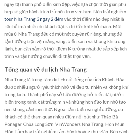
ngày tại thành phố biển xinh đẹp, việc lựa chọn thời gian phù
hợp sẽ giúp hành trình trở nên trọn vẹn hơn. Nên trải nghiệm
tour Nha Trang 3 ngày 2 đêm
vào thời điểm nào đẹp nhất là
câu hỏi mà nhiều du khách đặt ra trước khi khởi hành. Mỗi
mùa ở Nha Trang đều có một nét quyến rũ riêng, nhưng để
tận hưởng trọn vẹn nắng vàng, biển xanh và không khí trong
lành, bạn cần nắm rõ thời điểm lý tưởng nhất để sắp xếp lịch
trình và tận hưởng chuyến đi thật trọn vẹn.
Tổng quan về du lịch Nha Trang
Nha Trang là trung tâm du lịch nổi tiếng của tỉnh Khánh Hòa,
được nhiều người yêu thích nhờ vẻ đẹp tự nhiên và không khí
trong lành. Thành phố này sở hữu đường bờ biển dài, nước
biển trong xanh, cát trắng mịn và những hòn đảo lớn nhỏ tạo
nên khung cảnh nên thơ. Ngoài tắm biển và nghỉ dưỡng, du
khách có thể tham quan nhiều điểm nổi bật như Tháp Bà
Ponagar, Chùa Long Sơn, VinWonders Nha Trang, Hòn Mun,
Hòn Tằm hay trải nghiệm tắm bùn khoáng thư giãn. Bên cạnh