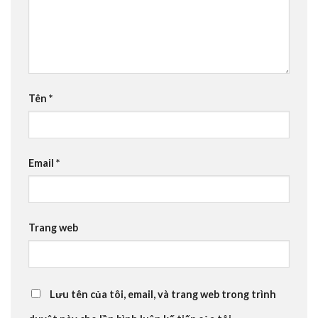
Tên
*
Email
*
Trang web
Lưu tên của tôi, email, và trang web trong trình