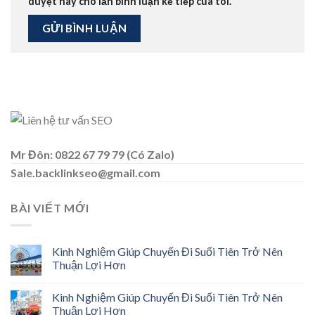
duyệt này cho lần bình luận kế tiếp của tôi.
Mr Đôn: 0822 67 79 79 (Có Zalo)
Sale.backlinkseo@gmail.com
BÀI VIẾT MỚI
Kinh Nghiệm Giúp Chuyến Đi Suối Tiên Trở Nên
Thuận Lợi Hơn
Kinh Nghiệm Giúp Chuyến Đi Suối Tiên Trở Nên
Thuận Lợi Hơn