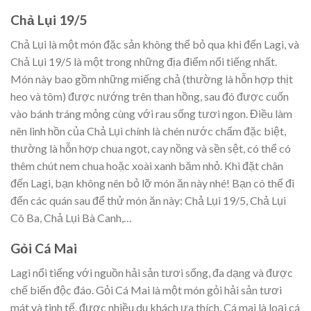
Chả Lụi 19/5
Chả Lụi là một món đặc sản không thể bỏ qua khi đến Lagi, và
Chả Lụi 19/5 là một trong những địa điểm nổi tiếng nhất.
Món này bao gồm những miếng chả (thường là hỗn hợp thịt
heo và tôm) được nướng trên than hồng, sau đó được cuốn
vào bánh tráng mỏng cùng với rau sống tươi ngon. Điều làm
nên linh hồn của Chả Lụi chính là chén nước chấm đặc biệt,
thường là hỗn hợp chua ngọt, cay nồng và sền sệt, có thể có
thêm chút nem chua hoặc xoài xanh băm nhỏ. Khi đặt chân
đến Lagi, bạn không nên bỏ lỡ món ăn này nhé! Bạn có thể đi
đến các quán sau để thử món ăn này: Chả Lụi 19/5, Chả Lụi
Cô Ba, Chả Lụi Bà Canh,…
Gỏi Cá Mai
Lagi nổi tiếng với nguồn hải sản tươi sống, đa dạng và được
chế biến độc đáo. Gỏi Cá Mai là một món gỏi hải sản tươi
mát và tinh tế, được nhiều du khách ưa thích. Cá mai là loại cá