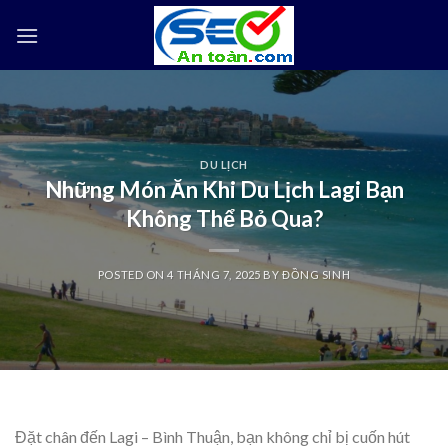
Skip
to
content
DU LỊCH
Những Món Ăn Khi Du Lịch Lagi Bạn
Không Thể Bỏ Qua?
POSTED ON
4 THÁNG 7, 2025
BY
ĐỒNG SINH
Đặt chân đến Lagi – Bình Thuận, bạn không chỉ bị cuốn hút