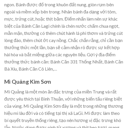
ngon. Bánh được đổ trong khuôn đất nung, giòn rụm bên
ngoài và mềm xốp bên trong. Nhân bánh đa dạng với tôm,
mực, trứng cút, hoặc thịt băm. Điểm nhấn làm nên sự khác
biệt của Bánh Căn Lagi chính là chén nước chấm chua ngọt,
mằn mặn, thường có thêm chút hành lá phi thơm và trứng cút
lòng đào, thêm chút ớt cay nồng. Chắc chắn rằng, chỉ cần bạn
thưởng thức một lần, bạn sẽ cảm nhận rõ được sự kết hợp
hài hòa và bắt miệng giữa các nguyên liệu. Gợi ý địa điểm
thưởng thức bánh căn: Bánh Căn 331 Thống Nhất, Bánh Căn
Bà Xíu, Bánh Căn Cô Liên,…
Mì Quảng Kim Sơn
Mì Quảng là một món ăn đặc trưng của miền Trung và rất
được yêu thích tại Bình Thuận, với những biến tấu riêng biệt
của vùng. Mì Quảng Kim Sơn đây là một trong những thương
hiệu mì lâu đời và có tiếng tại thị xã LaGi. Mì được làm theo
bí quyết truyền thống riêng, tạo nên hương vị đặc trưng khó
lẫn. Nước dùng được ninh từ xương và thịt heo tươi, mang