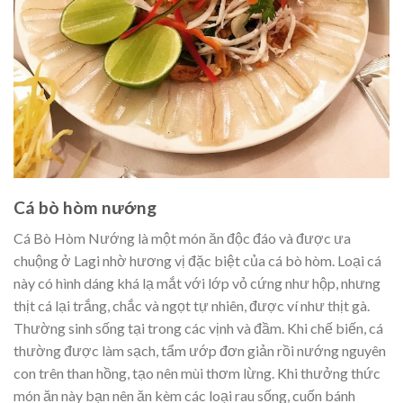
Cá bò hòm nướng
Cá Bò Hòm Nướng là một món ăn độc đáo và được ưa
chuộng ở Lagi nhờ hương vị đặc biệt của cá bò hòm. Loại cá
này có hình dáng khá lạ mắt với lớp vỏ cứng như hộp, nhưng
thịt cá lại trắng, chắc và ngọt tự nhiên, được ví như thịt gà.
Thường sinh sống tại trong các vịnh và đầm. Khi chế biến, cá
thường được làm sạch, tẩm ướp đơn giản rồi nướng nguyên
con trên than hồng, tạo nên mùi thơm lừng. Khi thưởng thức
món ăn này bạn nên ăn kèm các loại rau sống, cuốn bánh