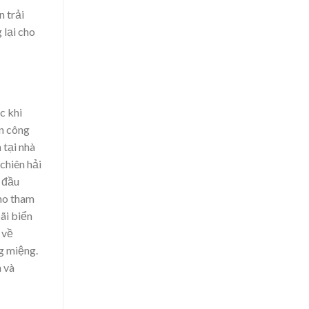
 trải
 lại cho
c khi
an công
 tại nhà
chiên hải
 đầu
ho tham
ãi biển
 về
ng miệng.
h và