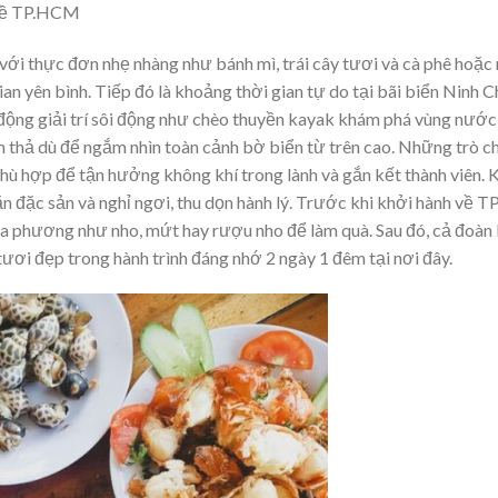
 về TP.HCM
với thực đơn nhẹ nhàng như bánh mì, trái cây tươi và cà phê hoặc
ian yên bình. Tiếp đó là khoảng thời gian tự do tại bãi biển Ninh 
t động giải trí sôi động như chèo thuyền kayak khám phá vùng nước
 thả dù để ngắm nhìn toàn cảnh bờ biển từ trên cao. Những trò c
phù hợp để tận hưởng không khí trong lành và gắn kết thành viên. K
n đặc sản và nghỉ ngơi, thu dọn hành lý. Trước khi khởi hành về 
ịa phương như nho, mứt hay rượu nho để làm quà. Sau đó, cả đoàn l
ươi đẹp trong hành trình đáng nhớ 2 ngày 1 đêm tại nơi đây.