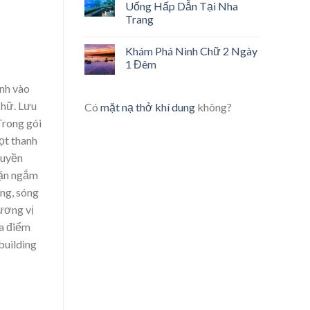
Uống Hấp Dẫn Tại Nha
Trang
Khám Phá Ninh Chữ 2 Ngày
1 Đêm
ành vào
Chữ. Lưu
Có
mặt nạ thở khí dung
không?
Trong gói
ọt thanh
huyền
lặn ngắm
ong, sóng
hương vị
ịa điểm
building