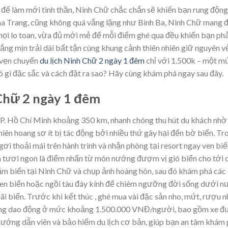
để làm mới tinh thần, Ninh Chữ chắc chắn sẽ khiến bạn rung động
ha Trang, cũng không quá vắng lặng như Bình Ba, Ninh Chữ mang 
mọi lo toan, vừa đủ mới mẻ để mỗi điểm ghé qua đều khiến bạn ph
rắng mịn trải dài bất tận cùng khung cảnh thiên nhiên giữ nguyên 
 vẹn chuyến
du lịch Ninh Chữ 2 ngày 1 đêm
chỉ với 1.500k – một m
có gì đặc sắc và cách đặt ra sao? Hãy cùng khám phá ngay sau đây.
 Chữ 2 ngày 1 đêm
P. Hồ Chí Minh khoảng 350 km, nhanh chóng thu hút du khách nhờ 
iên hoang sơ ít bị tác động bởi nhiều thứ gây hại đến bờ biển. Tr
ơi thoải mái trên hành trình và nhận phòng tại resort ngay ven biể
ản tươi ngon là điểm nhấn từ món nướng đượm vị gió biển cho tới
ắm biển tại Ninh Chữ và chụp ảnh hoàng hôn, sau đó khám phá các
ven biển hoặc ngồi tàu đáy kính để chiêm ngưỡng đời sống dưới n
ãi biển. Trước khi kết thúc , ghé mua vài đặc sản nho, mứt, rượu 
hường dao động ở mức khoảng 1.500.000 VNĐ/người, bao gồm xe đ
 hướng dẫn viên và bảo hiểm du lịch cơ bản, giúp bạn an tâm khám 