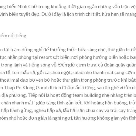
ùng biển Ninh Chữ trong khoảng thời gian ngắn nhưng vẫn trọn vẹn
nh biển tuyệt đẹp. Dưới đây là lịch trình chi tiết, hứa hẹn sẽ mang
ểm nổi tiếng
 tại trạm dừng nghỉ để thưởng thức bữa sáng nhẹ, thư giãn trướ
ủ tục nhận phòng tại resort sát biển, nơi phòng hướng biển hoặc b
 trong lành và tiếng sóng vỗ. Đến giờ cơm trưa, cả đoàn quây quần
a tế, tôm hấp sả, gỏi cá chua ngọt, salad nho thanh mát cùng cơm 
 thoải mái dạo bộ ven bờ hoặc thư giãn trong phòng trước khi bắt
ăm Tháp Po Klong Garai di tích Chăm ấn tượng, sau đó ghé vườn n
 địa phương. Tiếp nối là hoạt động team building nhẹ nhàng trên b
 chân nhanh mắt” giúp tăng tính gắn kết. Khi hoàng hôn buông, trở
hấp hành gừng, nghêu hấp xả, lẩu hải sản chua cay và trái cây trá
hóm nhỏ hoặc đơn giản là nghỉ ngơi, tận hưởng không gian yên tĩn