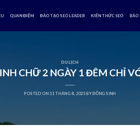
ỆU
QUAN ĐIỂM
ĐÀO TẠO SEO LEADER
KIẾN THỨC SEO
BÁO 
DU LỊCH
NH CHỮ 2 NGÀY 1 ĐÊM CHỈ VỚ
POSTED ON
11 THÁNG 8, 2025
BY
ĐỒNG SINH