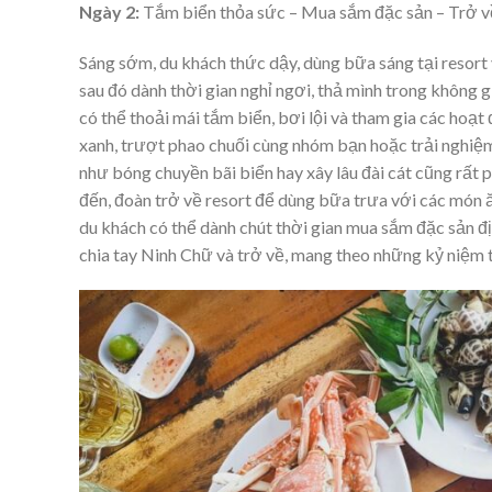
Ngày 2:
Tắm biển thỏa sức – Mua sắm đặc sản – Trở
Sáng sớm, du khách thức dậy, dùng bữa sáng tại resort 
sau đó dành thời gian nghỉ ngơi, thả mình trong không g
có thể thoải mái tắm biển, bơi lội và tham gia các hoạ
xanh, trượt phao chuối cùng nhóm bạn hoặc trải nghiệm
như bóng chuyền bãi biển hay xây lâu đài cát cũng rất 
đến, đoàn trở về resort để dùng bữa trưa với các món ă
du khách có thể dành chút thời gian mua sắm đặc sản đ
chia tay Ninh Chữ và trở về, mang theo những kỷ niệm t