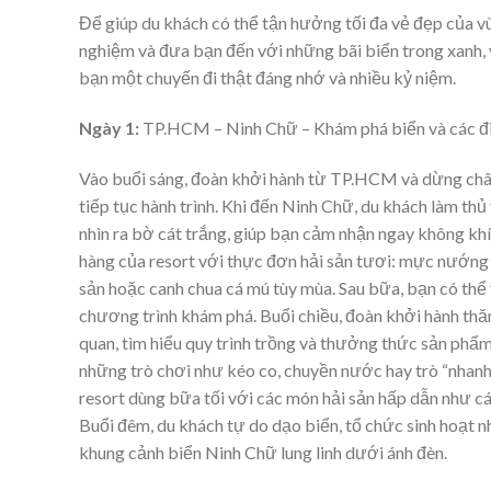
Để giúp du khách có thể tận hưởng tối đa vẻ đẹp của v
nghiệm và đưa bạn đến với những bãi biển trong xanh, vị
bạn một chuyến đi thật đáng nhớ và nhiều kỷ niệm.
Ngày 1:
TP.HCM – Ninh Chữ – Khám phá biển và các đi
Vào buổi sáng, đoàn khởi hành từ TP.HCM và dừng chân
tiếp tục hành trình. Khi đến Ninh Chữ, du khách làm th
nhìn ra bờ cát trắng, giúp bạn cảm nhận ngay không khí
hàng của resort với thực đơn hải sản tươi: mực nướng s
sản hoặc canh chua cá mú tùy mùa. Sau bữa, bạn có thể
chương trình khám phá. Buổi chiều, đoàn khởi hành th
quan, tìm hiểu quy trình trồng và thưởng thức sản phẩm
những trò chơi như kéo co, chuyền nước hay trò “nhanh
resort dùng bữa tối với các món hải sản hấp dẫn như cá 
Buổi đêm, du khách tự do dạo biển, tổ chức sinh hoạt n
khung cảnh biển Ninh Chữ lung linh dưới ánh đèn.