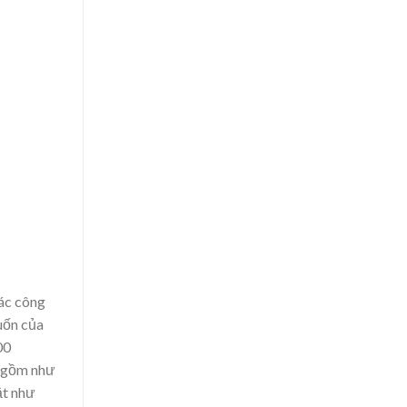
ác công
uốn của
00
o gồm như
ật như