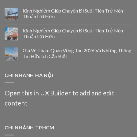
Kinh Nghiệm Giúp Chuyến Đi Suối Tiên Trở Nên
Thuận Lợi Hơn
Kinh Nghiệm Giúp Chuyến Đi Suối Tiên Trở Nên
Thuận Lợi Hơn
Giá Vé Tham Quan Vũng Tàu 2026 Và Những Thông
Tin Hữu Ích Cần Biết
CHI NHÁNH HÀ NỘI
Open this in UX Builder to add and edit
content
CHI NHÁNH TPHCM