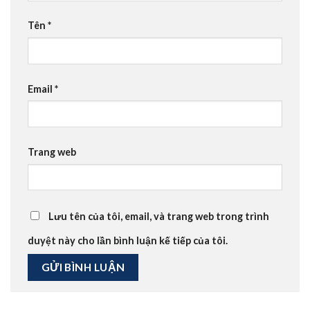
Tên
*
Email
*
Trang web
Lưu tên của tôi, email, và trang web trong trình
duyệt này cho lần bình luận kế tiếp của tôi.