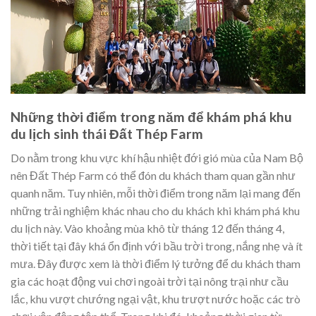
Những thời điểm trong năm để khám phá khu
du lịch sinh thái Đất Thép Farm
Do nằm trong khu vực khí hậu nhiệt đới gió mùa của Nam Bộ
nên Đất Thép Farm có thể đón du khách tham quan gần như
quanh năm. Tuy nhiên, mỗi thời điểm trong năm lại mang đến
những trải nghiệm khác nhau cho du khách khi khám phá khu
du lịch này. Vào khoảng mùa khô từ tháng 12 đến tháng 4,
thời tiết tại đây khá ổn định với bầu trời trong, nắng nhẹ và ít
mưa. Đây được xem là thời điểm lý tưởng để du khách tham
gia các hoạt động vui chơi ngoài trời tại nông trại như cầu
lắc, khu vượt chướng ngại vật, khu trượt nước hoặc các trò