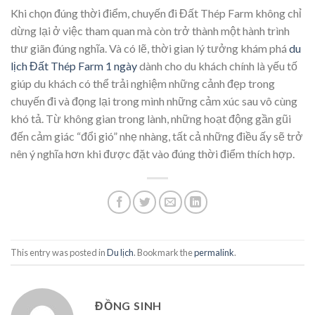
Khi chọn đúng thời điểm, chuyến đi Đất Thép Farm không chỉ
dừng lại ở việc tham quan mà còn trở thành một hành trình
thư giãn đúng nghĩa. Và có lẽ, thời gian lý tưởng khám phá
du
lịch Đất Thép Farm 1 ngày
dành cho du khách chính là yếu tố
giúp du khách có thể trải nghiệm những cảnh đẹp trong
chuyến đi và đọng lại trong mình những cảm xúc sau vô cùng
khó tả. Từ không gian trong lành, những hoạt động gần gũi
đến cảm giác “đổi gió” nhẹ nhàng, tất cả những điều ấy sẽ trở
nên ý nghĩa hơn khi được đặt vào đúng thời điểm thích hợp.
This entry was posted in
Du lịch
. Bookmark the
permalink
.
ĐỒNG SINH