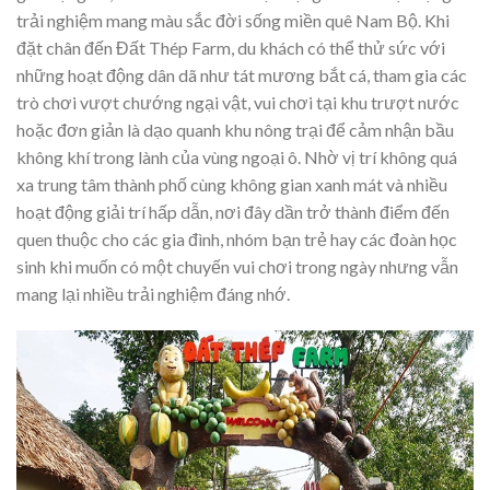
trải nghiệm mang màu sắc đời sống miền quê Nam Bộ. Khi
đặt chân đến Đất Thép Farm, du khách có thể thử sức với
những hoạt động dân dã như tát mương bắt cá, tham gia các
trò chơi vượt chướng ngại vật, vui chơi tại khu trượt nước
hoặc đơn giản là dạo quanh khu nông trại để cảm nhận bầu
không khí trong lành của vùng ngoại ô. Nhờ vị trí không quá
xa trung tâm thành phố cùng không gian xanh mát và nhiều
hoạt động giải trí hấp dẫn, nơi đây dần trở thành điểm đến
quen thuộc cho các gia đình, nhóm bạn trẻ hay các đoàn học
sinh khi muốn có một chuyến vui chơi trong ngày nhưng vẫn
mang lại nhiều trải nghiệm đáng nhớ.