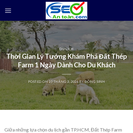
Skip
to
content
DU LỊCH
Thời Gian Lý Tưởng Khám Phá Đất Thép
Farm 1 Ngày Dành Cho Du Khách
POSTED ON
25 THÁNG 3, 2026
BY
ĐỒNG SINH
Giữa những lựa chọn du lịch gần TP.HCM, Đất Thép Farm