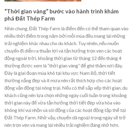
“Thời gian vàng” bước vào hành trình khám
phá Đất Thép Farm
Nhìn chung, Đất Thép Farm là điểm đến có thể tham quan vào
nhiều thời điểm trong năm bởi mỗi mùa đều mang lại những
trải nghiệm khác nhau cho du khách. Tuy nhiên, nếu muốn
chuyến đi diễn ra thuận lợi và tận hưởng trọn vẹn các hoạt
động ngoài trời, khoảng thời gian từ tháng 12 đến tháng 4
thường được xem là “thời gian vàng” để ghé thăm nơi đây.
Đây là giai đoạn mùa khô tại khu vực Nam Bộ, thời tiết
thường nắng đẹp và ít mưa nên rất thích hợp cho các hoạt
động vận động tại nông trại. Nếu có thể sắp xếp thời gian, du
khách cũng nên lựa chọn những ngày cuối tuần trong khoảng
thời gian này để vừa tận hưởng thời tiết đẹp vừa hòa vào
không khí vui nhộn và sôi động của các hoạt động tập thể tại
Đất Thép Farm. Nhờ vậy, chuyến dã ngoại trong ngày sẽ trở
nên trọn vẹn và mang lại nhiều trải nghiệm đáng nhớ hơn.