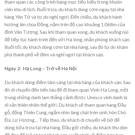
tham quan các công trình hạng mục tiểu biểu trong khuôn
viên khu di tích. Buổi trưa, du khách dùng cơm ngay tại nhà
hàng Yên Tử và tự do nghỉ ngơi. Đến chiều, du khách hành
hương lên chùa Đồng, nằm trên độ cao khoảng 1.068m của
đỉnh Vân Tượng. Sau khi tham quan xong, du khách xuống núi
để tiếp tục hành trình đến với Hạ long, nhận phòng khách sạn.
Buổi tối, du khách dùng cơm tại nhà hàng, sau đó tự do khám
phá thành phố về đêm và nghỉ ngơi tại khách sạn.
Ngày 2: Hạ Long – Trở về Hà Nội
Du khách dùng điểm tâm sáng tại nhà hàng của khách sạn. Sau
đó di chuyển đến bến tàu để đi tham quan Vịnh Hạ Long, một
trong những danh lam thắng cảnh được Unesco vinh danh là
di sản thiên nhiên thế giới. Du khách sẽ tham quan hang Đầu
gỗ, động Thiên Cung, ngắm nhìn làng chài trên vịnh, hòn Chó
Đá, Lư Hương… Tiếp theo, du khách di chuyển về bờ để
dùng bữa trưa tại nhà hàng. Đầu giờ chiều, du khách thu dọn
đồ đạc để trả phòng khách sạn, xuất phát về điểm hẹn ban