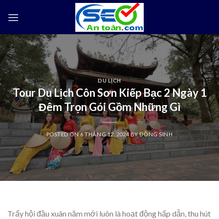
Skip
to
content
DU LỊCH
Tour Du Lịch Côn Sơn Kiếp Bạc 2 Ngày 1
Đêm Trọn Gói Gồm Những Gì
POSTED ON
6 THÁNG 12, 2024
BY
ĐỒNG SINH
Trẩy hội đầu xuân năm mới luôn là hoạt động hấp dẫn, thu hút