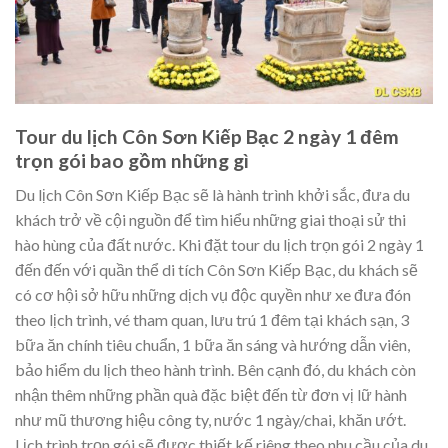
Tour du lịch Côn Sơn Kiếp Bạc 2 ngày 1 đêm
trọn gói bao gồm những gì
Du lịch Côn Sơn Kiếp Bạc sẽ là hành trình khởi sắc, đưa du
khách trở về cội nguồn để tìm hiểu những giai thoại sử thi
hào hùng của đất nước. Khi đặt tour du lịch trọn gói 2 ngày 1
đến đến với quần thể di tích Côn Sơn Kiếp Bạc, du khách sẽ
có cơ hội sở hữu những dịch vụ độc quyền như xe đưa đón
theo lịch trình, vé tham quan, lưu trú 1 đêm tại khách sạn, 3
bữa ăn chính tiêu chuẩn, 1 bữa ăn sáng và hướng dẫn viên,
bảo hiểm du lịch theo hành trình. Bên cạnh đó, du khách còn
nhận thêm những phần quà đặc biệt đến từ đơn vị lữ hành
như mũ thương hiệu công ty, nước 1 ngày/chai, khăn ướt.
Lịch trình trọn gói sẽ được thiết kế riêng theo nhu cầu của du