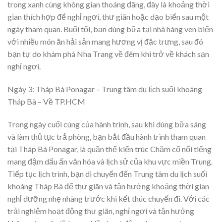
trong xanh cùng không gian thoáng đãng, đây là khoảng thời
gian thích hợp để nghỉ ngơi, thư giãn hoặc dạo biển sau một
ngày tham quan. Buổi tối, bạn dùng bữa tại nhà hàng ven biển
với nhiều món ăn hải sản mang hương vị đặc trưng, sau đó
bạn tự do khám phá Nha Trang về đêm khi trở về khách sạn
nghỉ ngơi.
Ngày 3: Tháp Bà Ponagar – Trung tâm du lịch suối khoáng
Tháp Bà – Về TP.HCM
Trong ngày cuối cùng của hành trình, sau khi dùng bữa sáng
và làm thủ tục trả phòng, bạn bắt đầu hành trình tham quan
tại Tháp Bà Ponagar, là quần thể kiến trúc Chăm cổ nổi tiếng
mang đậm dấu ấn văn hóa và lịch sử của khu vực miền Trung.
Tiếp tục lịch trình, bạn di chuyển đến Trung tâm du lịch suối
khoáng Tháp Bà để thư giãn và tận hưởng khoảng thời gian
nghỉ dưỡng nhẹ nhàng trước khi kết thúc chuyến đi. Với các
trải nghiệm hoạt động thư giãn, nghỉ ngơi và tận hưởng