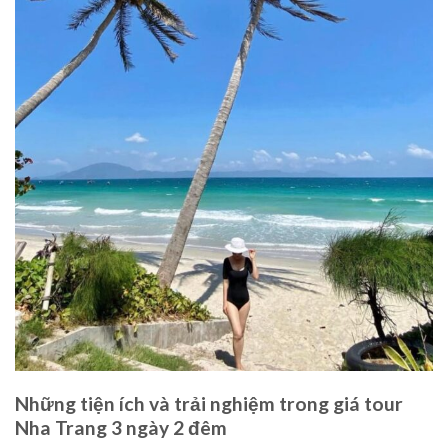
Những tiện ích và trải nghiệm trong giá tour
Nha Trang 3 ngày 2 đêm