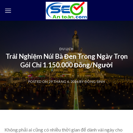
Skip
to
content
DU LỊCH
Trải Nghiệm Núi Bà Đen Trong Ngày Trọn
Gói Chỉ 1.150.000 Đồng/Người
POSTED ON
29 THÁNG 6, 2026
BY
ĐỒNG SINH
Không phải ai cũng có nhiều thời gian để dành vài ngày cho