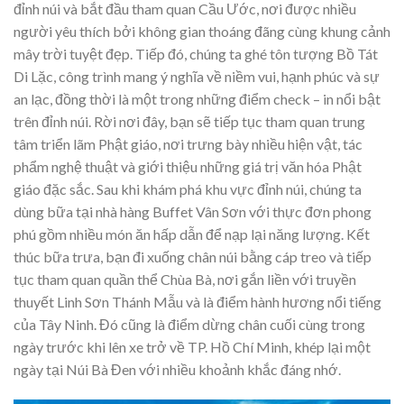
đỉnh núi và bắt đầu tham quan Cầu Ước, nơi được nhiều
người yêu thích bởi không gian thoáng đãng cùng khung cảnh
mây trời tuyệt đẹp. Tiếp đó, chúng ta ghé tôn tượng Bồ Tát
Di Lặc, công trình mang ý nghĩa về niềm vui, hạnh phúc và sự
an lạc, đồng thời là một trong những điểm check – in nổi bật
trên đỉnh núi. Rời nơi đây, bạn sẽ tiếp tục tham quan trung
tâm triển lãm Phật giáo, nơi trưng bày nhiều hiện vật, tác
phẩm nghệ thuật và giới thiệu những giá trị văn hóa Phật
giáo đặc sắc. Sau khi khám phá khu vực đỉnh núi, chúng ta
dùng bữa tại nhà hàng Buffet Vân Sơn với thực đơn phong
phú gồm nhiều món ăn hấp dẫn để nạp lại năng lượng. Kết
thúc bữa trưa, bạn đi xuống chân núi bằng cáp treo và tiếp
tục tham quan quần thể Chùa Bà, nơi gắn liền với truyền
thuyết Linh Sơn Thánh Mẫu và là điểm hành hương nổi tiếng
của Tây Ninh. Đó cũng là điểm dừng chân cuối cùng trong
ngày trước khi lên xe trở về TP. Hồ Chí Minh, khép lại một
ngày tại Núi Bà Đen với nhiều khoảnh khắc đáng nhớ.