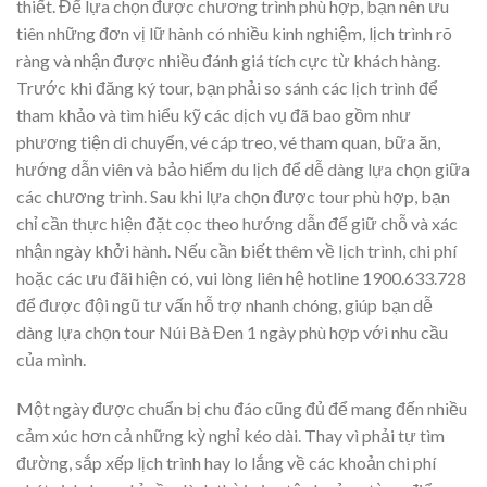
thiết. Để lựa chọn được chương trình phù hợp, bạn nên ưu
tiên những đơn vị lữ hành có nhiều kinh nghiệm, lịch trình rõ
ràng và nhận được nhiều đánh giá tích cực từ khách hàng.
Trước khi đăng ký tour, bạn phải so sánh các lịch trình để
tham khảo và tìm hiểu kỹ các dịch vụ đã bao gồm như
phương tiện di chuyển, vé cáp treo, vé tham quan, bữa ăn,
hướng dẫn viên và bảo hiểm du lịch để dễ dàng lựa chọn giữa
các chương trình. Sau khi lựa chọn được tour phù hợp, bạn
chỉ cần thực hiện đặt cọc theo hướng dẫn để giữ chỗ và xác
nhận ngày khởi hành. Nếu cần biết thêm về lịch trình, chi phí
hoặc các ưu đãi hiện có, vui lòng liên hệ hotline 1900.633.728
để được đội ngũ tư vấn hỗ trợ nhanh chóng, giúp bạn dễ
dàng lựa chọn tour Núi Bà Đen 1 ngày phù hợp với nhu cầu
của mình.
Một ngày được chuẩn bị chu đáo cũng đủ để mang đến nhiều
cảm xúc hơn cả những kỳ nghỉ kéo dài. Thay vì phải tự tìm
đường, sắp xếp lịch trình hay lo lắng về các khoản chi phí