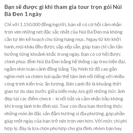
Bạn sẽ được gì khi tham gia tour trọn gói Núi
Bà Đen 1 ngày
Chỉ với 1.150.000 đồng/người, bạn sẽ có cơ hội cảm nhận
trọn vẹn những nét đặc sắc nhất của Núi Bà Đen mà không
cần tự lên kế hoạch cho từng hạng mục. Ngay từ khi khởi
hành, mọi khâu đều được sắp xếp sẵn, giúp bạn chỉ cần tận
hưởng từng khoảnh khắc trong ngày. Bạn có cơ hội được
chinh phục đỉnh Núi Bà Đen bằng hệ thống cáp treo hiện đại,
ngắm nhìn toàn cảnh đồng bằng Tây Ninh từ độ cao gần
nghìn mét và chiêm bái quần thể tâm linh nổi tiếng với nhiều
công trình kiến trúc ấn tượng. Bên cạnh đó là khoảng thời
gian tự do dạo bước giữa biển mây, lưu giữ những bức ảnh
đẹp tại các điểm check – in nổi bật và cảm nhận bầu không
khí trong lành trên đỉnh núi. Tour còn đưa bạn thưởng thức
những món ăn đặc sản đậm hương vị địa phương, góp phần
giúp một ngày của bạn trở nên trọn vẹn hơn. Với mức chi phí
hợp lý, đây là lựa chọn phù hợp cho gia đình, nhóm bạn hay