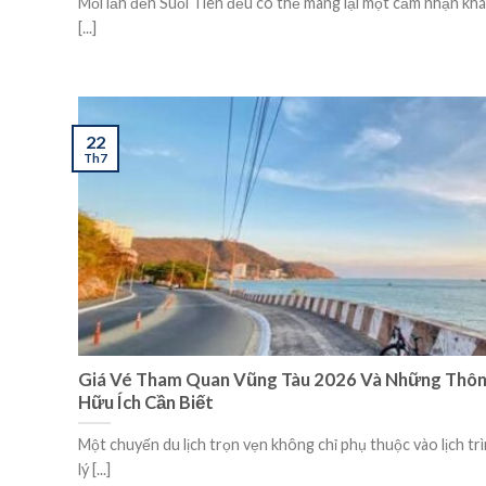
Mỗi lần đến Suối Tiên đều có thể mang lại một cảm nhận khá
[...]
22
Th7
Giá Vé Tham Quan Vũng Tàu 2026 Và Những Thôn
Hữu Ích Cần Biết
Một chuyến du lịch trọn vẹn không chỉ phụ thuộc vào lịch tr
lý [...]