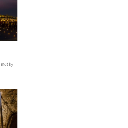
o một kỳ