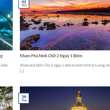
02
Th7
ng
Khám Phá Ninh Chữ 2 Ngày 1 Đêm
 biển
Khám phá Ninh Chữ 2 ngày 1 đêm là hành trình lý tưởng c
[...]
29
Th6