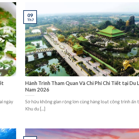
09
Th7
ết
Hành Trình Tham Quan Và Chi Phí Chi Tiết tại Du L
Nam 2026
ai ngày
Sở hữu không gian rộng lớn cùng hàng loạt công trình ấn 
Khu du [...]