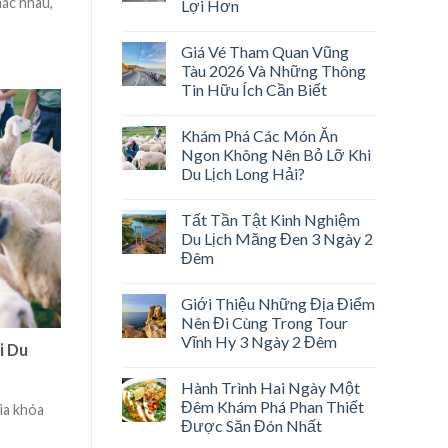
hác nhau,
Lợi Hơn
Giá Vé Tham Quan Vũng
Tàu 2026 Và Những Thông
Tin Hữu Ích Cần Biết
Khám Phá Các Món Ăn
Ngon Không Nên Bỏ Lỡ Khi
Du Lịch Long Hải?
Tất Tần Tật Kinh Nghiệm
Du Lịch Măng Đen 3 Ngày 2
Đêm
Giới Thiệu Những Địa Điểm
Nên Đi Cùng Trong Tour
Vĩnh Hy 3 Ngày 2 Đêm
i Du
Hành Trình Hai Ngày Một
Đêm Khám Phá Phan Thiết
ìa khóa
Được Săn Đón Nhất