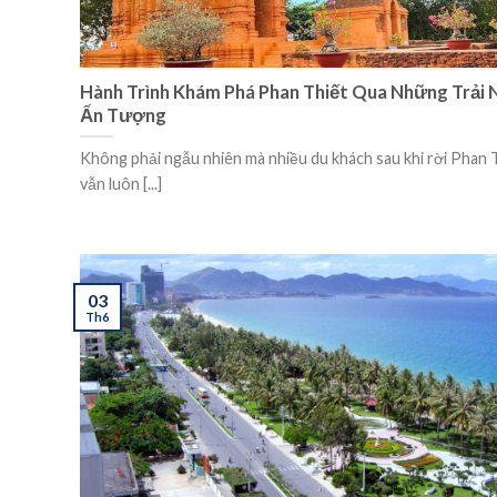
Hành Trình Khám Phá Phan Thiết Qua Những Trải
Ấn Tượng
Không phải ngẫu nhiên mà nhiều du khách sau khi rời Phan 
vẫn luôn [...]
03
Th6