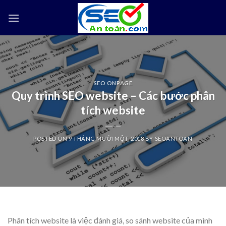
Skip
to
content
SEO ONPAGE
Quy trình SEO website – Các bước phân
tích website
POSTED ON
9 THÁNG MƯỜI MỘT, 2018
BY
SEOANTOAN
Phân tích website là việc đánh giá, so sánh website của mình