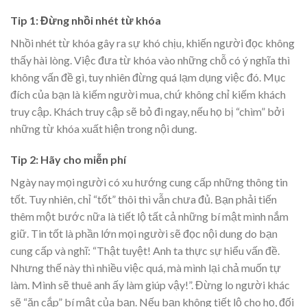
Tip 1: Đừng nhồi nhét từ khóa
Nhồi nhét từ khóa gây ra sự khó chịu, khiến người đọc không
thấy hài lòng. Việc đưa từ khóa vào những chỗ có ý nghĩa thì
không vấn đề gì, tuy nhiên đừng quá lạm dụng việc đó. Mục
đích của bạn là kiếm người mua, chứ không chỉ kiếm khách
truy cập. Khách truy cập sẽ bỏ đi ngay, nếu họ bị “chìm” bởi
những từ khóa xuất hiện trong nội dung.
Tip 2: Hãy cho miễn phí
Ngày nay mọi người có xu hướng cung cấp những thông tin
tốt. Tuy nhiên, chỉ “tốt” thôi thì vẫn chưa đủ. Bạn phải tiến
thêm một bước nữa là tiết lộ tất cả những bí mật mình nắm
giữ. Tin tốt là phần lớn mọi người sẽ đọc nội dung do bạn
cung cấp và nghĩ: “Thật tuyệt! Anh ta thực sự hiểu vấn đề.
Nhưng thế này thì nhiều việc quá, mà mình lại chả muốn tự
làm. Mình sẽ thuê anh ấy làm giúp vậy!”. Đừng lo người khác
sẽ “ăn cắp” bí mật của bạn. Nếu bạn không tiết lộ cho họ, đối