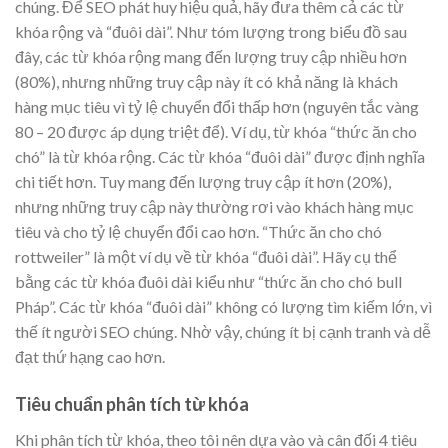
chúng. Để SEO phát huy hiệu quả, hãy đưa thêm cả các từ
khóa rộng và “đuôi dài”. Như tóm lượng trong biểu đồ sau
đây, các từ khóa rộng mang đến lượng truy cập nhiều hơn
(80%), nhưng những truy cập này ít có khả năng là khách
hàng mục tiêu vì tỷ lệ chuyển đổi thấp hơn (nguyên tắc vàng
80 – 20 được áp dụng triệt để). Ví dụ, từ khóa “thức ăn cho
chó” là từ khóa rộng. Các từ khóa “đuôi dài” được định nghĩa
chi tiết hơn. Tuy mang đến lượng truy cập ít hơn (20%),
nhưng những truy cập này thường rơi vào khách hàng mục
tiêu và cho tỷ lệ chuyển đổi cao hơn. “Thức ăn cho chó
rottweiler” là một ví dụ về từ khóa “đuôi dài”. Hãy cụ thể
bằng các từ khóa đuôi dài kiểu như “thức ăn cho chó bull
Pháp”. Các từ khóa “đuôi dài” không có lượng tìm kiếm lớn, vì
thế ít người SEO chúng. Nhờ vậy, chúng ít bị cạnh tranh và dễ
đạt thứ hạng cao hơn.
Tiêu chuẩn phân tích từ khóa
Khi phân tích từ khóa, theo tôi nên dựa vào và cân đối 4 tiêu