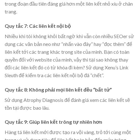
trong đoạn đầu tiên đáng giá hơn một liên kết nhỏ xíu ở chân
trang.
Quy tắc 7: Các liên kết nội bộ
Nhiều khi tôi không khỏi bất ngờ khi vẫn còn nhiều SEOer sử
dụng các văn bản neo như “nhấn vào đây” hay “đọc thêm” để
liên kết tới các trang khác trong site của mình. Bạn có toàn
quyền đối với website của mình, vậy thì tại sao không thay
đổi các liên kết đó có từ khóa đi kèm? Sử dụng Xenu’s Link
Sleuth để kiểm tra các liên kết nội bộ đã “chết”.
Quy tắc 8: Không phải mọi liên kết đều “bất tử”
Sử dụng Atrophy Diagnosis để đánh giá xem các liên kết sẽ
tồn tại được bao lâu.
Quy tắc 9: Giúp liên kết trông tự nhiên hơn
Hàng tá liên kết mới được tạo ra vội vàng, trỏ tới cùng một
trang và sử dụng tiêu để liên kết hoàn hảo đến mức trông